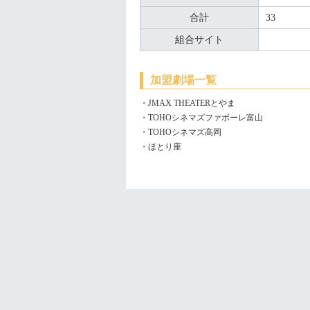
合計
33
組合サイト
加盟劇場一覧
・JMAX THEATERとやま
・TOHOシネマズファボーレ富山
・TOHOシネマズ高岡
・ほとり座