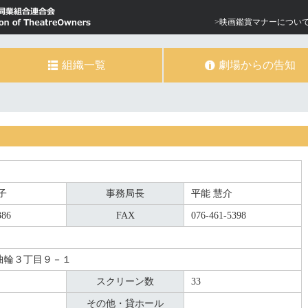
>映画鑑賞マナーについ
組織一覧
劇場からの告知
子
事務局長
平能 慧介
386
FAX
076-461-5398
曲輪３丁目９－１
スクリーン数
33
その他・貸ホール