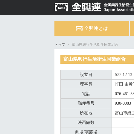
全興連とは
トップ
＞
富山県興行生活衛生同業組合
富山県興行生活衛生同業組合
設立日
S32.12.13
理事長
打田 由希
電話
076-461-5
郵便番号
930-0083
所在地
富山市総
映画館数
劇場/演芸場