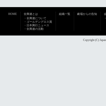
HOME
全興連とは
組織一覧
劇場からの告知
・全興連について
・ゴールデングロス賞
・日本興行ニュース
・全興連の活動
Copyright (C) Japan