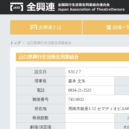
全興連とは
組織一
トップ
＞
山口県興行生活衛生同業組合
山口県興行生活衛生同業組合
設立日
S33.2.7
理事長
森本 文矢
電話
0834-21-2525
郵便番号
745-0032
所在地
周南市銀座1-12 セマディオビル6
映画館数
劇場/演芸場
そ