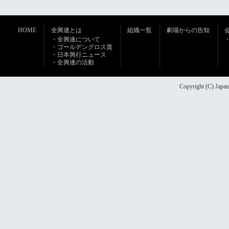
HOME
全興連とは
組織一覧
劇場からの告知
・全興連について
・ゴールデングロス賞
・日本興行ニュース
・全興連の活動
Copyright (C) Japan