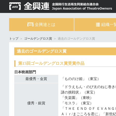
全興連とは
組織一
トップ
＞
ゴールデングロス賞
＞
過去のゴールデングロス賞
過去のゴールデングロス賞
第15回ゴールデングロス賞受賞作品
日本映画部門
最優秀・金賞
「もののけ姫」（東宝）
「ドラえもん・のび太のねじ巻き
謎の挑戦状」（東宝）
「失楽園」（東映）
優秀・銀賞
「モスラ」（東宝）
「ＴＨＥ ＥＮＤ ＯＦ ＥＶＡＮ
Ａｉｒ/まごころを君に」「新世