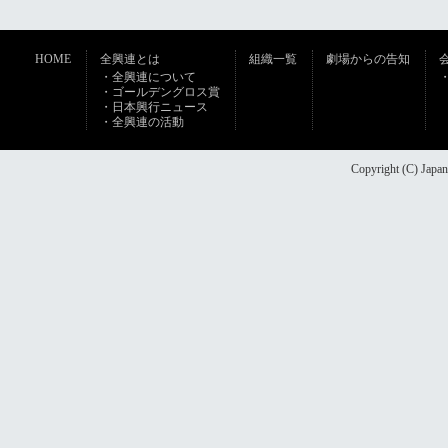
HOME
全興連とは
組織一覧
劇場からの告知
・全興連について
・ゴールデングロス賞
・日本興行ニュース
・全興連の活動
Copyright (C) Japan