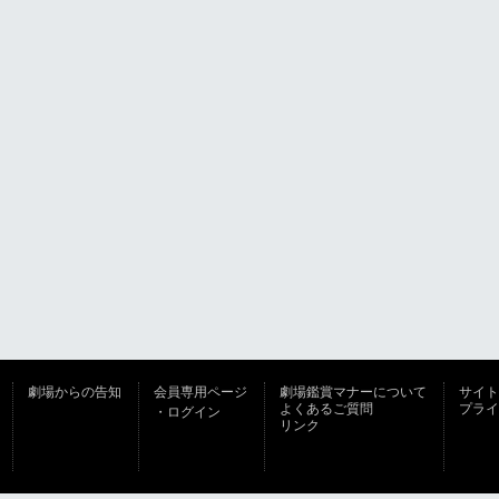
劇場からの告知
会員専用ページ
劇場鑑賞マナーについて
サイト
よくあるご質問
プライ
・ログイン
リンク