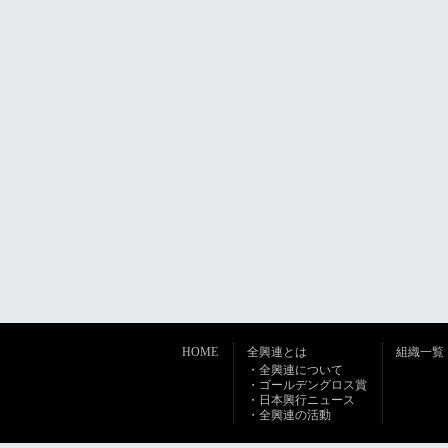
HOME
全興連とは
組織一覧
・全興連について
・ゴールデングロス賞
・日本興行ニュース
・全興連の活動