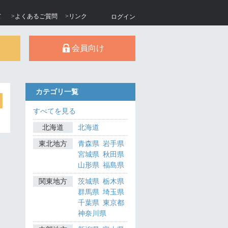
て
>よくあるご質問
>リンク
ログイン
会員向け
カテゴリ一覧
すべてを見る
北海道
北海道
東北地方
青森県
岩手県
宮城県
秋田県
山形県
福島県
関東地方
茨城県
栃木県
群馬県
埼玉県
千葉県
東京都
神奈川県