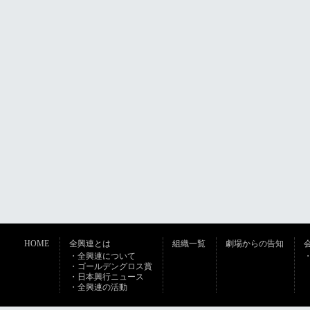
HOME
全興連とは
組織一覧
劇場からの告知
・全興連について
・ゴールデングロス賞
・日本興行ニュース
・全興連の活動