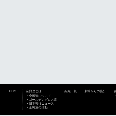
HOME
全興連とは
組織一覧
劇場からの告知
・全興連について
・ゴールデングロス賞
・日本興行ニュース
・全興連の活動